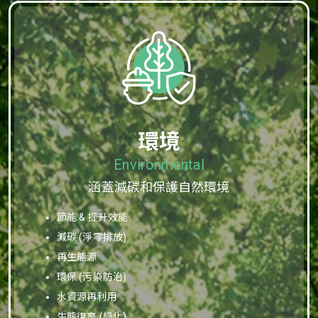
環境
Environmental
涵蓋減碳和保護自然環境
節能 & 提升效能
減碳 (淨零排放)
再生能源
環保 (污染防治)
水資源再利用
生態復育 (綠化)