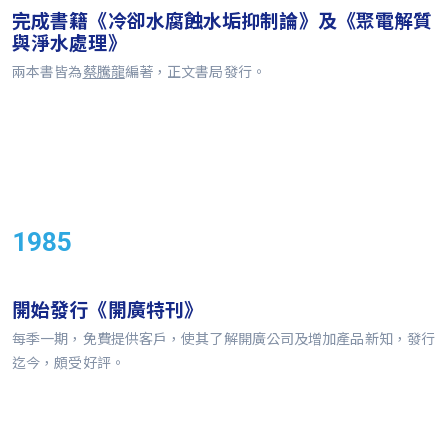
完成書籍《冷卻水腐蝕水垢抑制論》及《聚電解質
與淨水處理》
兩本書皆為
蔡騰龍
編著，正文書局發行。
1985
開始發行《開廣特刊》
每季一期，免費提供客戶，使其了解開廣公司及增加產品新知，發行
迄今，頗受好評。