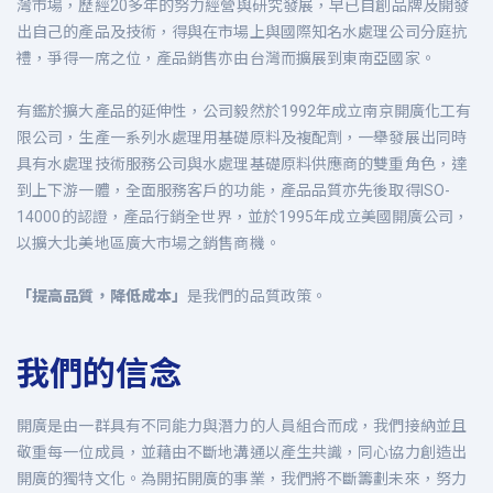
灣市場，歷經20多年的努力經營與研究發展，早已自創品牌及開發
出自己的產品及技術，得與在市場上與國際知名水處理公司分庭抗
禮，爭得一席之位，產品銷售亦由台灣而擴展到東南亞國家。
有鑑於擴大產品的延伸性，公司毅然於1992年成立南京開廣化工有
限公司，生產一系列水處理用基礎原料及複配劑，一舉發展出同時
具有水處理技術服務公司與水處理基礎原料供應商的雙重角色，達
到上下游一體，全面服務客戶的功能，產品品質亦先後取得ISO-
14000的認證，產品行銷全世界，並於1995年成立美國開廣公司，
以擴大北美地區廣大市場之銷售商機。
「提高品質，降低成本」
是我們的品質政策。
我們的信念
開廣是由一群具有不同能力與潛力的人員組合而成，我們接納並且
敬重每一位成員，並藉由不斷地溝通以產生共識，同心協力創造出
開廣的獨特文化。為開拓開廣的事業，我們將不斷籌劃未來，努力