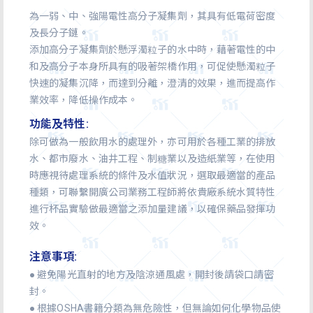
為一弱、中、強陽電性高分子凝集劑，其具有低電荷密度
及長分子鏈。
添加高分子凝集劑於懸浮濁粒子的水中時，藉著電性的中
和及高分子本身所具有的吸著架橋作用，可促使懸濁粒子
快速的凝集沉降，而達到分離，澄清的效果，進而提高作
業效率，降低操作成本。
功能及特性:
除可做為一般飲用水的處理外，亦可用於各種工業的排放
水、都市廢水、油井工程、制糖業以及造紙業等，在使用
時應視待處理系統的條件及水值狀況，選取最適當的產品
種類，可聯繫開廣公司業務工程師將依貴廠系統水質特性
進行杯品實驗做最適當之添加量建議，以確保藥品發揮功
效。
注意事項:
● 避免陽光直射的地方及陰涼通風處，開封後請袋口請密
封。
● 根據OSHA書籍分類為無危險性，但無論如何化學物品使