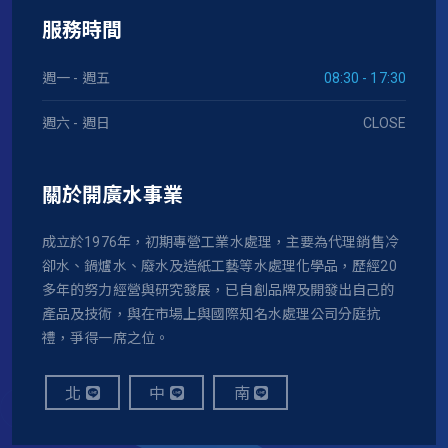
服務時間
週一 - 週五
08:30 - 17:30
週六 - 週日
CLOSE
關於開廣水事業
成立於1976年，初期專營工業水處理，主要為代理銷售冷
卻水、鍋爐水、廢水及造紙工藝等水處理化學品，歷經20
多年的努力經營與研究發展，已自創品牌及開發出自己的
產品及技術，與在市場上與國際知名水處理公司分庭抗
禮，爭得一席之位。
北
中
南