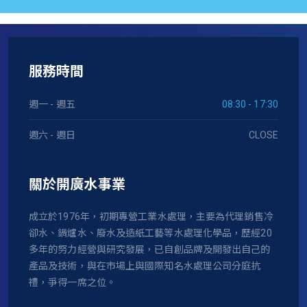
服務時間
週一 - 週五
08:30 - 17:30
週六 - 週日
CLOSE
關於開廣水事業
成立於1976年，初期專營工業水處理，主要為代理銷售冷
卻水、鍋爐水、廢水及造紙工藝等水處理化學品，歷經20
多年的努力經營與研究發展，已自創品牌及開發出自己的
產品及技術，與在市場上與國際知名水處理公司分庭抗
禮，爭得一席之位。