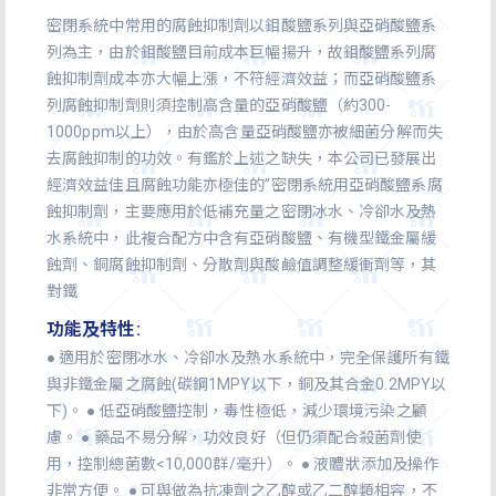
密閉系統中常用的腐蝕抑制劑以鉬酸鹽系列與亞硝酸鹽系
列為主，由於鉬酸鹽目前成本巨幅揚升，故鉬酸鹽系列腐
蝕抑制劑成本亦大幅上漲，不符經濟效益；而亞硝酸鹽系
列腐蝕抑制劑則須控制高含量的亞硝酸鹽（約300-
1000ppm以上），由於高含量亞硝酸鹽亦被細菌分解而失
去腐蝕抑制的功效。有鑑於上述之缺失，本公司已發展出
經濟效益佳且腐蝕功能亦極佳的”密閉系統用亞硝酸鹽系腐
蝕抑制劑，主要應用於低補充量之密閉冰水、冷卻水及熱
水系統中，此複合配方中含有亞硝酸鹽、有機型鐵金屬緩
蝕劑、銅腐蝕抑制劑、分散劑與酸鹼值調整緩衝劑等，其
對鐵
功能及特性:
● 適用於密閉冰水、冷卻水及熱水系統中，完全保護所有鐵
與非鐵金屬之腐蝕(碳鋼1MPY以下，銅及其合金0.2MPY以
下)。 ● 低亞硝酸鹽控制，毒性極低，減少環境污染之顧
慮。 ● 藥品不易分解，功效良好（但仍須配合殺菌劑使
用，控制總菌數<10,000群/毫升）。 ● 液體狀添加及操作
非常方便。 ● 可與做為抗凍劑之乙醇或乙二醇類相容，不