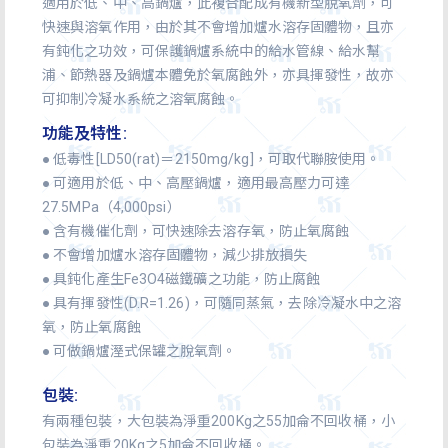
適用於低、中、高鍋爐，此複合配成有機新型脫氧劑，可
快速與溶氧作用，由於其不會增加爐水溶存固體物，且亦
有鈍化之功效，可保護鍋爐系統中的給水管線、給水幫
浦、節熱器及鍋爐本體免於氧腐蝕外，亦具揮發性，故亦
可抑制冷凝水系統之溶氧腐蝕。
功能及特性:
● 低毒性[LD50(rat)＝2150mg/kg]，可取代聯胺使用。
● 可適用於低、中、高壓鍋爐，適用最高壓力可達
27.5MPa（4,000psi）
● 含有機催化劑，可快速除去溶存氧，防止氧腐蝕
● 不會增加爐水溶存固體物，減少排放損失
● 具鈍化產生Fe3O4磁鐵礦之功能，防止腐蝕
● 具有揮發性(D.R=1.26)，可隨同蒸氣，去除冷凝水中之溶
氧，防止氧腐蝕
● 可做鍋爐溼式保罐之脫氧劑。
包裝:
有兩種包裝，大包裝為淨重200Kg之55加侖不回收桶，小
包裝為淨重20Kg之5加侖不回收桶。