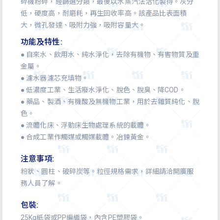
碎機粉碎，經篩選分類，最後以水蒸汽法活化製得。灰分
低，硬度高，耐磨耗，再生回收率高。該產品比表面積
大，微孔發達、吸附力強，吸附容量大。
功能及特性:
● 自來水、飲用水、純水淨化，去除有機物、有害物質及重
金屬。
● 濾水器濾芯充填物。
● 低濃度工業、生活廢水淨化、脫色、脫臭、降COD。
● 藥品、製酒、有機酸及無機物工業，用於去雜質純化、脫
色。
● 流體化床、浮動床生物處理系統的載體。
● 合成工業作觸媒或觸媒載體。冶鍊黃金。
注意事項:
粉狀、圓柱、破碎炭等。粒徑規格需求，詳細請洽開廣服
務人員了解。
包裝:
25Kg紙袋或PP編織袋，內含PE塑膠袋。