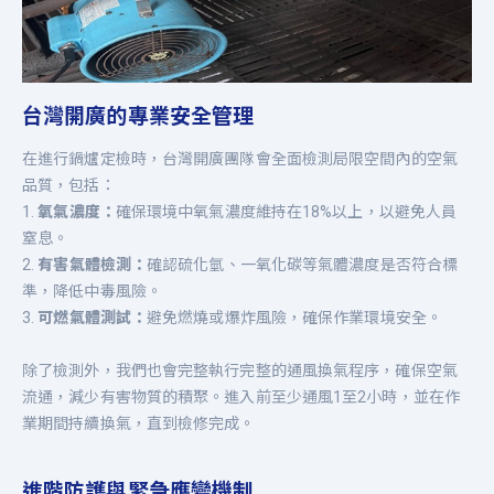
台灣開廣的專業安全管理
在進行鍋爐定檢時，台灣開廣團隊會全面檢測局限空間內的空氣
品質，包括：
1.
氧氣濃度：
確保環境中氧氣濃度維持在18%以上，以避免人員
窒息。
2.
有害氣體檢測：
確認硫化氫、一氧化碳等氣體濃度是否符合標
準，降低中毒風險。
3.
可燃氣體測試：
避免燃燒或爆炸風險，確保作業環境安全。
除了檢測外，我們也會完整執行完整的通風換氣程序，確保空氣
流通，減少有害物質的積聚。進入前至少通風1至2小時，並在作
業期間持續換氣，直到檢修完成。
進階防護與緊急應變機制