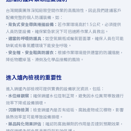
台灣開廣團隊深知局限空間作業的高風險性，因此我們建議客戶
配備完整的個人防護裝備，如：
•
背負式安全帶與捲揚設備：
若作業環境高於1.5公尺，必須提供
人員防墜設備，確保緊急狀況下可迅速將作業人員救出。
•
適當的呼吸防護具：
如空氣鋼瓶或輸氣管面罩，確保人員在可能
缺氧或有毒氣體環境下能安全呼吸。
•
安全帽、安全鞋與防護衣：
根據作業環境提供適當的防護措施，
降低物體掉落、滑倒及化學品接觸的風險。
進入爐內檢視的重要性
進入鍋爐內部檢視可提供寶貴的設備狀況資訊，包括：
•
水位線觀察：
確保鍋爐水位控制正常，避免因水位異常導致運行
效率下降或設備損壞。
•
沉積物檢測：
檢查鍋爐內是否有結垢、腐蝕產物或沉積物，影響
換熱效率並可能導致設備損壞。
•
藥品鈍化效果評估：
確認防腐蝕藥劑的作用是否達到預期效果，