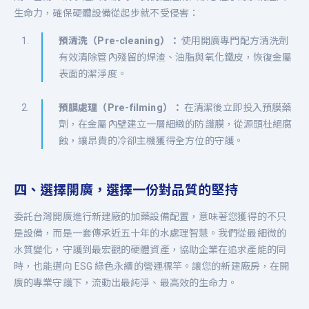
生命力，確保硬體設備從起步就不受侵害：
預清洗（Pre-cleaning）：
使用開廣專門配方清洗劑
有效清除管內殘留的焊渣、油脂與氧化鐵皮，恢復金屬
表面的潔淨度。
預膜處理（Pre-filming）：
在清潔後立即投入預膜藥
劑，在金屬內壁建立一層細緻的防護膜，從源頭杜絕腐
蝕，讓昂貴的冷卻主機獲得全方位的守護。
四、選擇開廣，選擇一份對品質的堅持
委託台灣開廣進行新建廠的加藥設備配置，意味著您獲得的不只
是設備，而是一套傳承近五十年的水處理智慧。我們從最細微的
水質變化，守護到最宏觀的硬體資產，協助企業在追求產能的同
時，也能邁向 ESG 綠色永續的營運標竿。讓您的新建廠房，在開
廣的專業守護下，流動出最純淨、最高效的生命力。