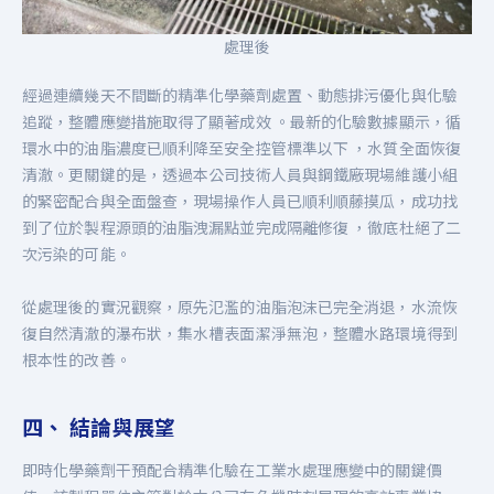
處理後
經過連續幾天不間斷的精準化學藥劑處置、動態排污優化與化驗
追蹤，整體應變措施取得了顯著成效 。最新的化驗數據顯示，循
環水中的油脂濃度已順利降至安全控管標準以下 ，水質全面恢復
清澈。更關鍵的是，透過本公司技術人員與鋼鐵廠現場維護小組
的緊密配合與全面盤查，現場操作人員已順利順藤摸瓜，成功找
到了位於製程源頭的油脂洩漏點並完成隔離修復 ，徹底杜絕了二
次污染的可能。
從處理後的實況觀察，原先氾濫的油脂泡沫已完全消退，水流恢
復自然清澈的瀑布狀，集水槽表面潔淨無泡，整體水路環境得到
根本性的改善。
四、 結論與展望
即時化學藥劑干預配合精準化驗在工業水處理應變中的關鍵價