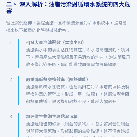
二、 深入解析：油脂污染對循環水系統的四大危
害
從此案例延伸，製程油脂一旦不慎洩漏至冷卻水系統中，通常會
帶來以下嚴重的化學與機械危害：
引發大量泡沫飛散（本次主因）
油脂與水中的表面活性物質在冷卻水塔高速攪動、噴淋
下，極易產生大量黏稠且不易消散的泡沫 。泡沫隨風飛
散不僅污染廠區，還可能導致周邊電氣設備短路。
嚴重降低熱交換效率（阻熱效能）
油脂屬於疏水性物質，極易黏附在冷卻水塔的填料及製
程換熱器的管壁上，形成一層「油膜」。這層油膜會阻
礙熱量傳遞，導致機組散熱不良、能耗大幅飆升。
加速微生物滋生與黏泥沉積
油脂是絕佳的碳源（細菌的食物），會引發異營性細菌
與藻類大量繁殖，形成黏稠的生物黏泥。這不僅會造成