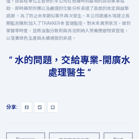
值。該製程單位主管對於本公司在危機時刻展現的高效專業協
助、即時藥劑供應以及嚴謹的化驗分析表達了高度的肯定與誠摯
感謝 。為了防止未來類似事件再次發生，本公司建議水場建立長
期監測機制加入了TRAKKER® 雲端監控，對未來異常狀況，做到
掌握零時差，並將油脂分散劑與消泡劑納入常備應變物資管理，
以落實綠色生產與永續運營的承諾。
“ 水的問題，交給專業-開廣水
處理醫生 ”
分享: