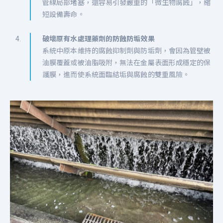
管線局部堵塞，還容易引發嚴重的「微生物腐蝕」，縮
短設備壽命。
破壞原有水處理藥劑的防蝕防垢效果
系統中原本維持的腐蝕抑制劑與防垢劑，會因為管壁被
油膜覆蓋或被油脂吸附，無法在金屬表面形成穩定的保
護膜，進而使系統面臨結垢與腐蝕的雙重風險。