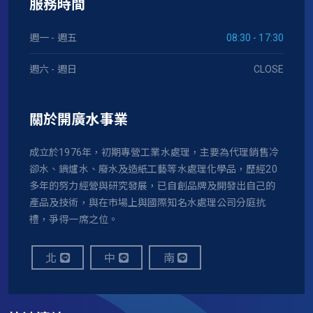
服務時間
週一 - 週五
08:30 - 17:30
週六 - 週日
CLOSE
關於開廣水事業
成立於1976年，初期專營工業水處理，主要為代理銷售冷
卻水、鍋爐水、廢水及造紙工藝等水處理化學品，歷經20
多年的努力經營與研究發展，已自創品牌及開發出自己的
產品及技術，與在市場上與國際知名水處理公司分庭抗
禮，爭得一席之位。
北
中
南