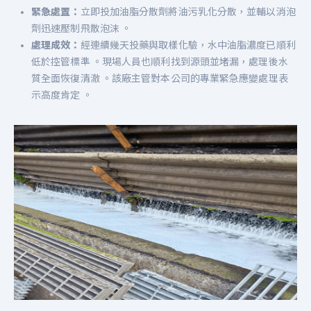
緊急處置：
立即投加油脂分散劑將油污乳化分散，並輔以消泡
劑迅速壓制飛散泡沫 。
處理成效：
經連續幾天投藥與取樣化驗，水中油脂濃度已順利
低於控管標準 。現場人員也順利找到源頭並堵漏，處理後水
質全面恢復清澈 。該廠主管對本公司的專業緊急應變處理表
示高度肯定 。