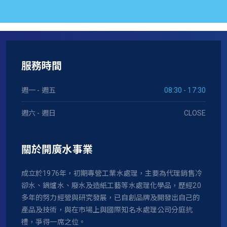
服務時間
週一 - 週五
08:30 - 17:30
週六 - 週日
CLOSE
關於開廣水事業
成立於1976年，初期專營工業水處理，主要為代理銷售冷
卻水、鍋爐水、廢水及造紙工藝等水處理化學品，歷經20
多年的努力經營與研究發展，已自創品牌及開發出自己的
產品及技術，與在市場上與國際知名水處理公司分庭抗
禮，爭得一席之位。