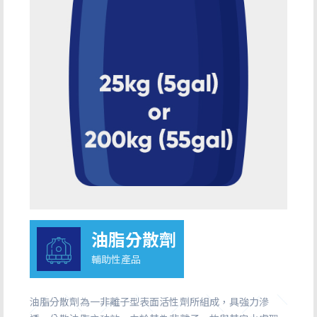
油脂分散劑
輔助性產品
油脂分散劑為一非離子型表面活性劑所組成，具強力滲