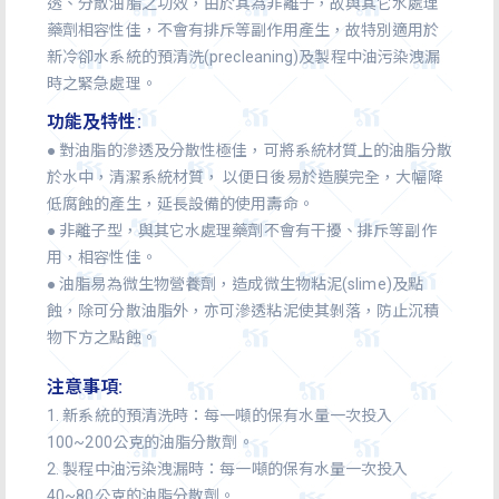
透、分散油脂之功效，由於其為非離子，故與其它水處理
藥劑相容性佳，不會有排斥等副作用產生，故特別適用於
新冷卻水系統的預清洗(precleaning)及製程中油污染洩漏
時之緊急處理。
功能及特性:
● 對油脂的滲透及分散性極佳，可將系統材質上的油脂分散
於水中，清潔系統材質， 以便日後易於造膜完全，大幅降
低腐蝕的產生，延長設備的使用壽命。
● 非離子型，與其它水處理藥劑不會有干擾、排斥等副作
用，相容性佳。
● 油脂易為微生物營養劑，造成微生物粘泥(slime)及點
蝕，除可分散油脂外，亦可滲透粘泥使其剝落，防止沉積
物下方之點蝕。
注意事項:
1. 新系統的預清洗時：每一噸的保有水量一次投入
100~200公克的油脂分散劑。
2. 製程中油污染洩漏時：每一噸的保有水量一次投入
40~80公克的油脂分散劑。