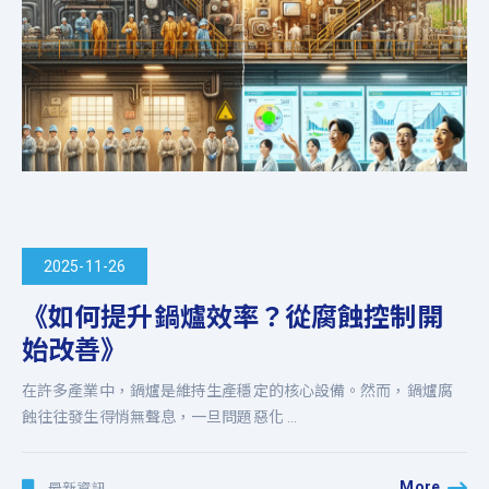
2025-11-26
《如何提升鍋爐效率？從腐蝕控制開
始改善》
在許多產業中，鍋爐是維持生產穩定的核心設備。然而，鍋爐腐
蝕往往發生得悄無聲息，一旦問題惡化 ...
More
最新資訊