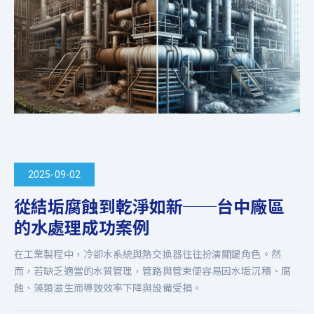
2025-09-02
從結垢腐蝕到乾淨如新──台中廠區
的水處理成功案例
在工業製程中，冷卻水系統與熱交換器往往扮演關鍵角色。然
而，若缺乏適當的水質管理，管路與管束便容易因水垢沉積、腐
蝕、藻類滋生而導致效率下降與設備受損。