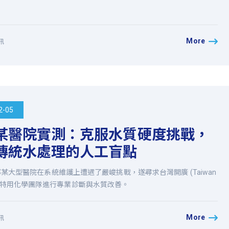
More
訊
2-05
某醫院實測：克服水質硬度挑戰，
傳統水處理的人工盲點
某大型醫院在系統維護上遭遇了嚴峻挑戰，遂尋求台灣開廣 (Taiwan
orp.) 特用化學團隊進行專業診斷與水質改善。
More
訊