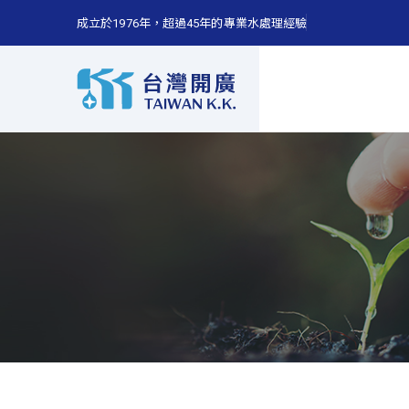
成立於1976年，超過45年的專業水處理經驗
台
灣
開
廣
公
司
成
立