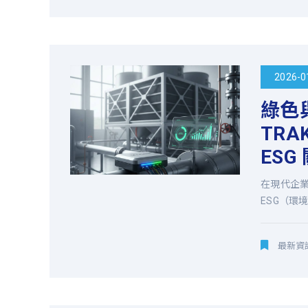
主
要
2026-0
服
綠色
務
TR
ESG
項
在現代企
目
ESG（環
為
最新資
冷
卻