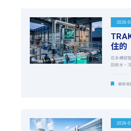
於
2026-0
1976
TR
年，
住的
經
在永續經營
回收水、冷
歷
20
最新資
多
年
2026-0
的