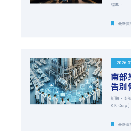
標準。
品
牌
最新資
及
自
2026-0
有
南部
產
告別
品
近期，南部
K.K. C
技
最新資
術。