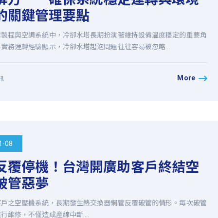
的關鍵管理要點
業製程與空調系統中，冷卻水塔長期扮演著維持設備溫度穩定的重要角
實務運轉經驗顯示，冷卻水塔起泡問題往往容易被忽略 ...
More
訊
1-08
反覆停機！台灣開廣助客戶終結空
破管惡夢
客戶之空壓機系統，長期發生熱交換器銅管反覆破管的情形。每次破管
行維修，不僅造成產線中斷 ...