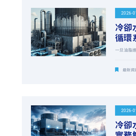
水、
2026-0
冷卻
鍋
循環
爐
一旦油脂進
水
最新資
處
理、
廢
2026-0
水
冷卻
處
實務