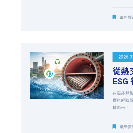
系
最新資
統、
鍋
爐
2026-0
從熱
水
ESG
垢
在高能耗
實務經驗
等，
積而來。
並
最新資
有