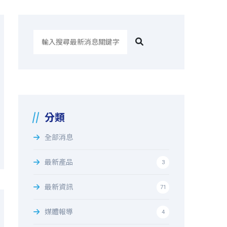
搜
尋
最
新
消
息
分類
全部消息
最新產品
3
最新資訊
71
媒體報導
4