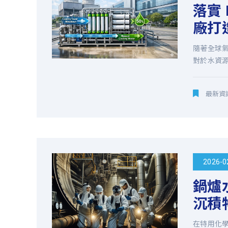
落實
努
廠打
力
隨著全球
對於水資
與
研
最新資
發
已
2026-0
有
鍋爐
自
沉積
創
在特用化