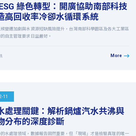
 ESG 綠色轉型：開廣協助南部科技
造高回收率冷卻水循環系統
氣候變遷加劇與水資源短缺風險提升，台灣南部科學園區及各大工業區
源的自主管理要求日益嚴苛。
More
訊
2-11
水處理關鍵：解析鍋爐汽水共沸與
物分布的深度診斷
學的水處理領域，數據報告固然重要，但「現場」才是檢驗真理的唯一