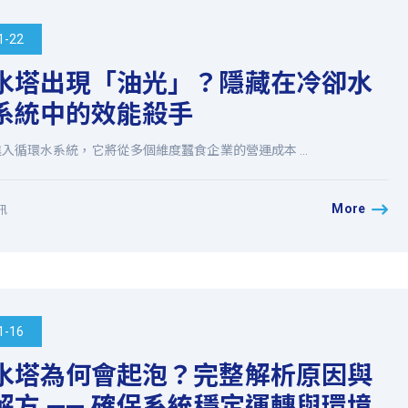
1-22
水塔出現「油光」？隱藏在冷卻水
系統中的效能殺手
入循環水系統，它將從多個維度蠶食企業的營運成本 ...
More
訊
1-16
水塔為何會起泡？完整解析原因與
解方 —— 確保系統穩定運轉與環境