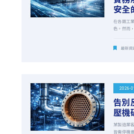
安全
理、
在各類工
汙
色。然而，
水
最新資
處
理、
廢
2026-0
告別
水
壓機
回
某製造業
收
皆需停機進