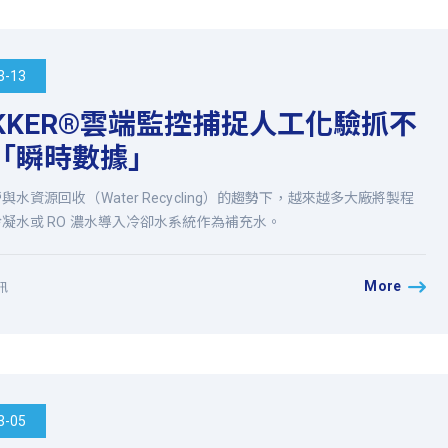
3-13
AKKER®雲端監控捕捉人工化驗抓不
「瞬時數據」
與水資源回收（Water Recycling）的趨勢下，越來越多大廠將製程
凝水或 RO 濃水導入冷卻水系統作為補充水。
More
訊
3-05