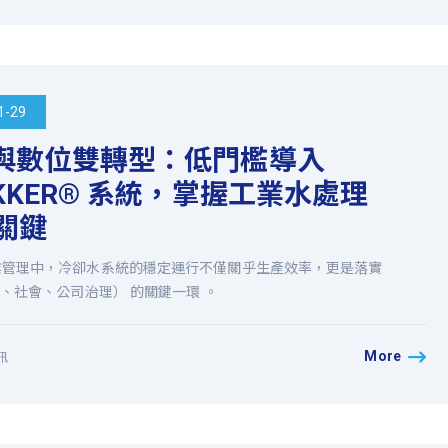
1-29
與數位雙轉型：低門檻導入
AKKER® 系統，掌握工業水處理
 關鍵
業管理中，冷卻水系統的穩定運行不僅關乎生產效率，更是落實
境、社會、公司治理） 的關鍵一環 。
More
訊