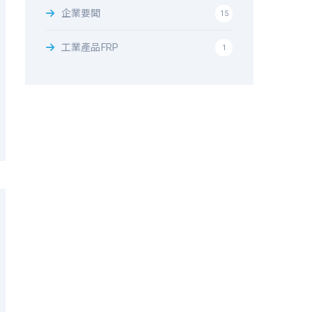
企業要聞
15
工業產品FRP
1