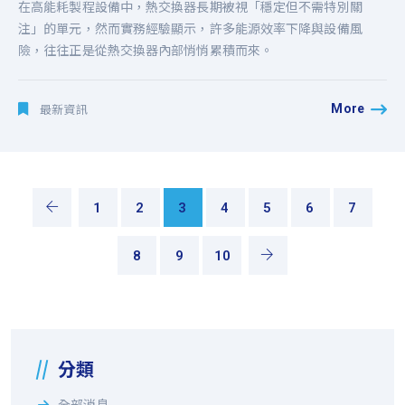
在高能耗製程設備中，熱交換器長期被視「穩定但不需特別關
注」的單元，然而實務經驗顯示，許多能源效率下降與設備風
險，往往正是從熱交換器內部悄悄累積而來。
More
最新資訊
1
2
3
4
5
6
7
8
9
10
分類
全部消息